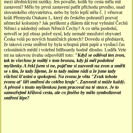
mezi úřednickými razítky. Jen považte, kolik by cesta měla mít
zastavení? Mělo by první zastavení patřit příchodu prvního, snad
slovanského obyvatelstva, nebo by bylo lepší stélu č. 1 věnovat
králi Přemyslu Otakaru I., který do českého pohraničí pozval
německé kolonisty? Jak perlíkem a dlátem dát tvar vyhnání Čechů
Němci a následný odsun Němců Čechy? A co stéla poslední,
netvoří se její obraz právě nyní, kdy nemalé množství obyvatel
Česka volá po nových hraničních plotech? Dovedu si představit,
že taková cesta smíření by byla schopná plnit papír a vysílací čas
celostátních médií i volební billboardy hodně dlouho. Luděk Vele
mi na takovou úvahu odpověděl toto:
"Když se odléval ten zvon,
tak to všechno je nalitý v tom bronzu, kdy já měl podobné
myšlenky. A řekl jsem si ne, pojďme si zazvonit na zvon a smířit
se s tím, že tady žijeme, že to tady máme rádi a že jsme tady
všichni šťastni a spokojení. Na zvonu je věta "Zvuk tohoto
zvonu ať šíří smíření do celého kraje". Zazvonit si může každý.
A přesně s touto myšlenkou jsem pracoval na té stezce. Je to
samozřejmě křížová cesta, ale co jiného by mělo symbolizovat
smíření lépe?