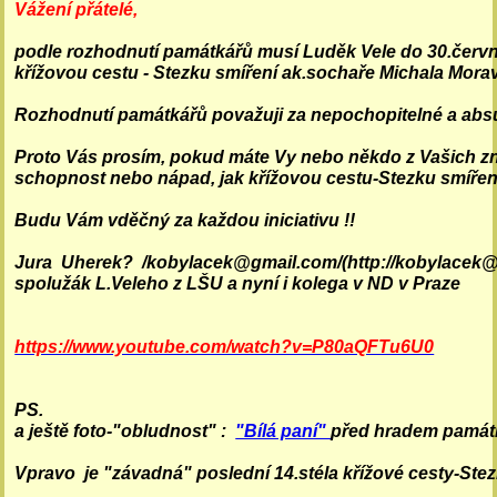
podle rozhodnutí památkářů musí Luděk Vele do 30.června
křížovou cestu - Stezku smíření ak.sochaře Michala Mora
Rozhodnutí památkářů považuji za nepochopitelné a absu
Proto Vás prosím, pokud máte Vy nebo někdo z Vašich z
schopnost nebo nápad, jak křížovou cestu-Stezku smíření 
Budu Vám vděčný za každou iniciativu !!

Jura  Uherek?  /kobylacek@gmail.com/(http://kobylacek@
spolužák L.Veleho z LŠU a nyní i kolega v ND v Praze

https://www.youtube.com/watch?v=P80aQFTu6U0

PS.

a ještě foto-"obludnost" : 
"Bílá paní" 
před hradem památk
Vpravo  je "závadná" poslední 14.stéla křížové cesty-Stezky