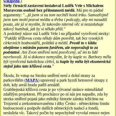
wikipedii
.)
Stély čtrnácti zastavení instaloval Luděk Vele s Michalem
Moravcem osobně bez přítomností médií
. Má pro to pádné
argumenty:
"...já jsem si na tom nechtěl honit triko. Samozřejmě
jsem tam mohl pozvat média a třeba i policajty, aby mi nasadili
pouta, ale já si myslím, že takováto niterná věc si nezasluhuje
takový humbuk, jak by si někdo přál."
A podobný názor má Luděk Vele i na případné vysvěcení stezky:
"Pakliže křížovou cestu někdy dám posvětit, tak bez vysokých
církevních hodnostářů, politiků a médií.
Prostě to v klidu
obejdeme s místním panem farářem, ale nepovažuji to za
podstatné
. Ani Zvon smíření není posvěcený, ač mi to lidé
navrhovali. Já si dokonce nemyslím, že by kaple sv. Barbory měla
být vysvěcená katolickou církví, ta
kaple by měla být ekumenická
stejně jako tato křížová cesta
."
Škoda, že vstup na Stezku smíření není z dolní strany za
parkovištěm (
MAPA
) upravený a park hyzdí betonové sloupy z
dob, kdy areál hradu patřil armádě.
Grabštejnská křížová cesta je po výtvarné stránce mimořádně
zdařilým projektem. Při procházce po ní nás jen napadlo, zda by
stezka smíření pojatá jako milníky historie zámku ležícímu na
Trojzemí a zrekonstruovanému i díky Česko - německému fondu
budoucnosti a podpoře dalších německých nadací a fondů,
neslušela víc. Takový počin by nepochybně vyvolal emoce nejen