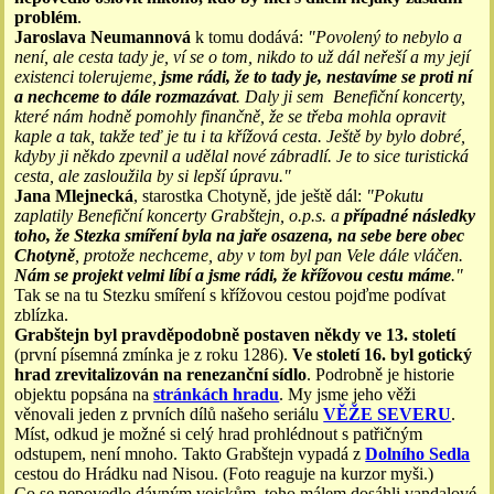
problém
.
Jaroslava Neumannová
k tomu dodává:
"Povolený to nebylo a
není, ale cesta tady je, ví se o tom, nikdo to už dál neřeší a my její
existenci tolerujeme,
jsme rádi, že to tady je, nestavíme se proti ní
a nechceme to dále rozmazávat
. Daly ji sem Benefiční koncerty,
které nám hodně pomohly finančně, že se třeba mohla opravit
kaple a tak, takže teď je tu i ta křížová cesta. Ještě by bylo dobré,
kdyby ji někdo zpevnil a udělal nové zábradlí. Je to sice turistická
cesta, ale zasloužila by si lepší úpravu."
Jana Mlejnecká
, starostka Chotyně, jde ještě dál:
"Pokutu
zaplatily Benefiční koncerty Grabštejn, o.p.s. a
případné následky
toho, že Stezka smíření byla na jaře osazena, na sebe bere obec
Chotyně
, protože nechceme, aby v tom byl pan Vele dále vláčen.
Nám se projekt velmi líbí a jsme rádi, že křížovou cestu máme
."
Tak se na tu Stezku smíření s křížovou cestou pojďme podívat
zblízka.
Grabštejn byl pravděpodobně postaven někdy ve 13. století
(první písemná zmínka je z roku 1286).
Ve století 16. byl gotický
hrad zrevitalizován na renezanční sídlo
. Podrobně je historie
objektu popsána na
stránkách hradu
. My jsme jeho věži
věnovali jeden z prvních dílů našeho seriálu
VĚŽE SEVERU
.
Míst, odkud je možné si celý hrad prohlédnout s patřičným
odstupem, není mnoho. Takto Grabštejn vypadá z
Dolního Sedla
cestou do Hrádku nad Nisou. (Foto reaguje na kurzor myši.)
Co se nepovedlo dávným vojskům, toho málem dosáhli vandalové