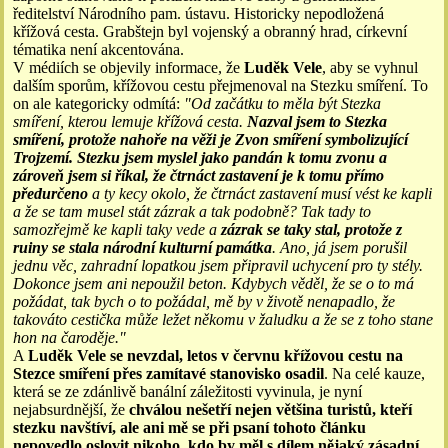
ředitelství Národního pam. ústavu. Historicky nepodložená
křížová cesta. Grabštejn byl vojenský a obranný hrad, církevní
tématika není akcentována.
V médiích se objevily informace, že
Luděk Vele
, aby se vyhnul
dalším sporům, křížovou cestu přejmenoval na Stezku smíření. To
on ale kategoricky odmítá:
"Od začátku to měla být Stezka
smíření, kterou lemuje křížová cesta.
Nazval jsem to Stezka
smíření, protože nahoře na věži je Zvon smíření symbolizující
Trojzemí. Stezku jsem myslel jako pandán k tomu zvonu a
zároveň jsem si říkal, že čtrnáct zastavení je k tomu přímo
předurčeno
a ty kecy okolo, že čtrnáct zastavení musí vést ke kapli
a že se tam musel stát zázrak a tak podobně? Tak tady to
samozřejmě ke kapli taky vede a
zázrak se taky stal, protože z
ruiny se stala národní kulturní památka
. Ano, já jsem porušil
jednu věc, zahradní lopatkou jsem připravil uchycení pro ty stély.
Dokonce jsem ani nepoužil beton. Kdybych věděl, že se o to má
požádat, tak bych o to požádal, mě by v životě nenapadlo, že
takováto cestička může ležet někomu v žaludku a že se z toho stane
hon na čaroděje."
A
Luděk Vele se nevzdal, letos v červnu křížovou cestu na
Stezce smíření přes zamítavé stanovisko osadil
. Na celé kauze,
která se ze zdánlivě banální záležitosti vyvinula, je nyní
nejabsurdnější, že
chválou nešetří nejen většina turistů, kteří
stezku navštíví, ale ani mě se při psaní tohoto článku
nepovedlo oslovit nikoho, kdo by měl s dílem nějaký zásadní