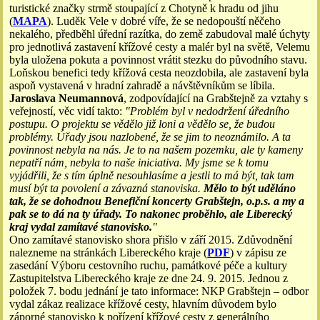
turistické značky strmě stoupající z Chotyně k hradu od jihu
(
MAPA
). Luděk Vele v dobré víře, že se nedopouští něčeho
nekalého, předběhl úřední razítka, do země zabudoval malé úchyty
pro jednotlivá zastavení křížové cesty a malér byl na světě, Velemu
byla uložena pokuta a povinnost vrátit stezku do původního stavu.
Loňskou benefici tedy křížová cesta neozdobila, ale zastavení byla
aspoň vystavená v hradní zahradě a návštěvníkům se líbila.
Jaroslava Neumannová
, zodpovídající na Grabštejně za vztahy s
veřejností, věc vidí takto:
"Problém byl v nedodržení úředního
postupu. O projektu se vědělo již loni a vědělo se, že budou
problémy. Úřady jsou nazlobené, že se jim to neoznámilo. A ta
povinnost nebyla na nás. Je to na našem pozemku, ale ty kameny
nepatří nám, nebyla to naše iniciativa. My jsme se k tomu
vyjádřili, že s tím úplně nesouhlasíme a jestli to má být, tak tam
musí být ta povolení a závazná stanoviska.
Mělo to být uděláno
tak, že se dohodnou Benefiční koncerty Grabštejn, o.p.s. a my a
pak se to dá na ty úřady. To nakonec proběhlo, ale Liberecký
kraj vydal zamítavé stanovisko.
"
Ono zamítavé stanovisko shora přišlo v září 2015. Zdůvodnění
nalezneme na stránkách Libereckého kraje (
PDF
) v zápisu ze
zasedání Výboru cestovního ruchu, památkové péče a kultury
Zastupitelstva Libereckého kraje ze dne 24. 9. 2015. Jednou z
položek 7. bodu jednání je tato informace: NKP Grabštejn – odbor
vydal zákaz realizace křížové cesty, hlavním důvodem bylo
záporné stanovisko k pořízení křížové cesty z generálního