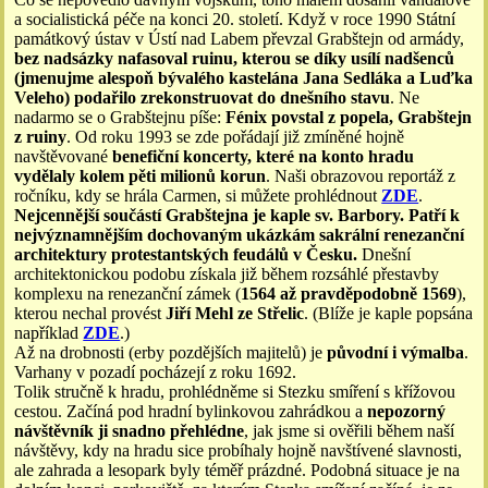
a socialistická péče na konci 20. století. Když v roce 1990 Státní
památkový ústav v Ústí nad Labem převzal Grabštejn od armády,
bez nadsázky nafasoval ruinu, kterou se díky usílí nadšenců
(jmenujme alespoň bývalého kastelána Jana Sedláka a Luďka
Veleho) podařilo zrekonstruovat do dnešního stavu
. Ne
nadarmo se o Grabštejnu píše:
Fénix povstal z popela, Grabštejn
z ruiny
. Od roku 1993 se zde pořádají již zmíněné hojně
navštěvované
benefiční koncerty, které na konto hradu
vydělaly kolem pěti milionů korun
. Naši obrazovou reportáž z
ročníku, kdy se hrála Carmen, si můžete prohlédnout
ZDE
.
Nejcennější součástí Grabštejna je kaple sv. Barbory. Patří k
nejvýznamnějším dochovaným ukázkám sakrální renezanční
architektury protestantských feudálů v Česku.
Dnešní
architektonickou podobu získala již během rozsáhlé přestavby
komplexu na renezanční zámek (
1564 až pravděpodobně 1569
),
kterou nechal provést
Jiří Mehl ze Střelic
. (Blíže je kaple popsána
například
ZDE
.)
Až na drobnosti (erby pozdějších majitelů) je
původní i výmalba
.
Varhany v pozadí pocházejí z roku 1692.
Tolik stručně k hradu, prohlédněme si Stezku smíření s křížovou
cestou. Začíná pod hradní bylinkovou zahrádkou a
nepozorný
návštěvník ji snadno přehlédne
, jak jsme si ověřili během naší
návštěvy, kdy na hradu sice probíhaly hojně navštívené slavnosti,
ale zahrada a lesopark byly téměř prázdné. Podobná situace je na