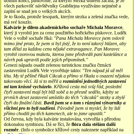
dolním konci, parkoviště, za kterým Stezka smíření začíná, je ze
všech parkovišť návštěvníky Grabštejna využíváno nejméně a
zaplní se snad jen o velkých akcích.
Je to škoda, protože lesopark, kterým stezka a zelená značka vede,
má své kouzlo.
Kalvárie je dílem akademického sochaře Michala Moravce
,
který ji vyrobil jen za cenu použitého hořického pískovce. Luděk
Vele o volbě sochaře říká:
"Pana Michala Moravce jsem oslovil
mimo jiné proto, že jsem si byl jistý, že to není takový blázen, aby
tam dělal za každou cenu nějaké extravagance. Pan Moravec
vyrobil vzorovou maketu, kterou jsme předvedli paní kastelánce a
návrh pak upravili podle jejích připomínek."
Genezi nápadu osadit zelenou turistickou značku čtrnácti
zastaveními Luděk Vele vysvětluje takto:
"Ten nápad já už měl
léta. My té pěšině říkali Cikcak a přímo si říkala o osazení nějakou
takovouto věcí. Já si to měřil a
rozmístění jednotlivých zastavení
mi tam krásně vycházelo
. Křížová cesta má svůj řád, poslední
čtyři zastavení mají být blíž sobě a to přesně sedělo, kdyby se
prvních deset zastavení umístilo do těch "cikcaků" stezky a zbylé
čtyři do finální části.
Bavil jsem se o tom s různými výtvarníky a
všichni pro to byli nadšeni
. Původně jsem si myslel, že by lidi
přímo chodili po těch kamenech, ale to jsme opustili."
Od června, kdy byla kalvárie instalována, vytvořila s přírodou
dokonalou symbiozu. Dá se říci, že
flóra dala stélám další
rozměr
. (Info o symbolice křížové cesty naleznete například na