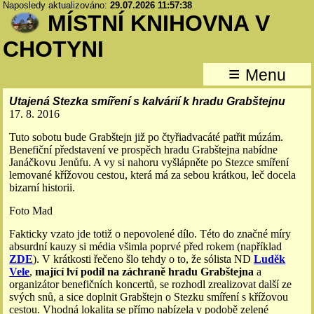
Naposledy aktualizováno:
29.07.2026 11:57:38
MÍSTNÍ KNIHOVNA V
CHOTYNI
≡
Menu
Utajená Stezka smíření s kalvárií k hradu Grabštejnu
17. 8. 2016
Tuto sobotu bude Grabštejn již po čtyřiadvacáté patřit múzám.
Benefiční představení ve prospěch hradu Grabštejna nabídne
Janáčkovu Jenůfu. A vy si nahoru vyšlápněte po Stezce smíření
lemované křížovou cestou, která má za sebou krátkou, leč docela
bizarní historii.
Foto Mad
Fakticky vzato jde totiž o nepovolené dílo. Této do značné míry
absurdní kauzy si média všimla poprvé před rokem (například
ZDE
). V krátkosti řečeno šlo tehdy o to, že sólista ND
Luděk
Vele
,
mající lví podíl na záchraně hradu Grabštejna
a
organizátor benefičních koncertů, se rozhodl zrealizovat další ze
svých snů, a sice doplnit Grabštejn o Stezku smíření s křížovou
cestou. Vhodná lokalita se přímo nabízela v podobě zelené