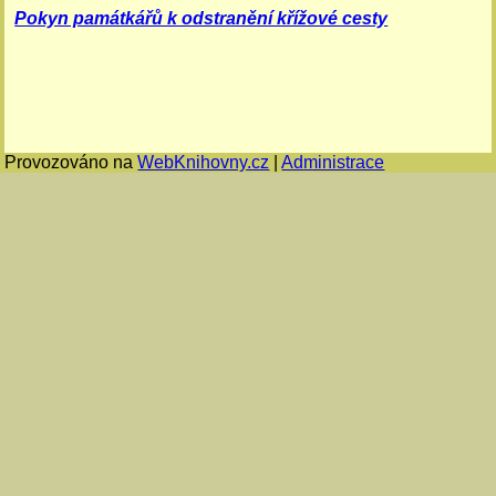
Pokyn památkářů k odstranění křížové cesty

Provozováno na
WebKnihovny.cz
|
Administrace